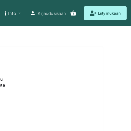
Info
Kirjaudu sisään
Liity mukaan
vu
sta