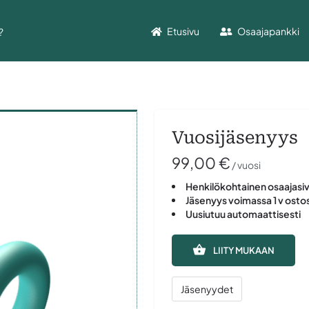
Etusivu
Osaajapankki
Vuosijäsenyys
99,00
€
/ vuosi
Henkilökohtainen osaajasi
Jäsenyys voimassa 1 v osto
Uusiutuu automaattisesti
LIITY MUKAAN
Jäsenyydet